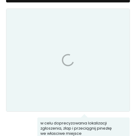
Ekointerwencja
Komunikacja
Woda
Porządek
i kanalizacja
i Bezpieczeństwo
Uszkodzona
Śmieci
infrastruktura
w celu doprecyzowania lokalizacji
zgłoszenia, złap i przeciągnij pinezkę
we własciwe miejsce