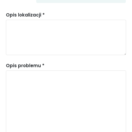
Pomoc
Instytucja
Opis lokalizacji *
Społeczna
Kultury
Policja
Opis problemu *