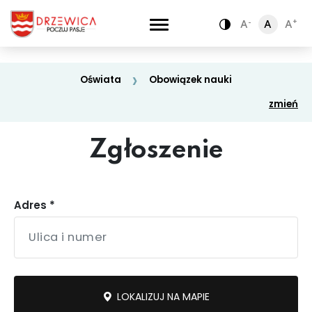
-
-
+
+
A
A
A
A
A
A
Zamiana kontra
Zamiana kontra
Oświata
Obowiązek nauki
zmień
Zgłoszenie
Adres *
Oświata
Drogi i chodniki
LOKALIZUJ NA MAPIE