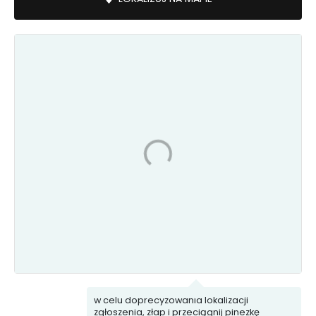
Ekointerwencja
Komunikacja
Woda
Porządek
i kanalizacja
i Bezpieczeństwo
Uszkodzona
Śmieci
infrastruktura
w celu doprecyzowania lokalizacji
zgłoszenia, złap i przeciągnij pinezkę