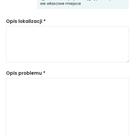
we własciwe miejsce
Pomoc
Instytucja
Opis lokalizacji *
Społeczna
Kultury
Policja
Opis problemu *