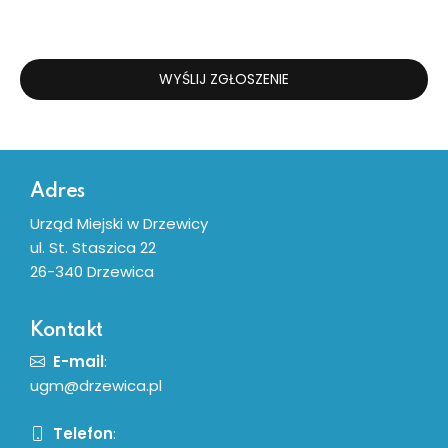
WYŚLIJ ZGŁOSZENIE
Dodatkowe informacje
Adres
Urząd Miejski w Drzewicy
ul. St. Staszica 22
26-340 Drzewica
Kontakt
E-mail
:
ugm@drzewica.pl
Telefon
: