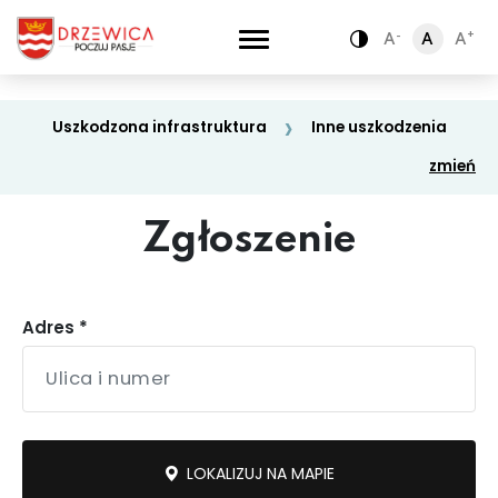
-
-
+
+
A
A
A
A
A
A
Zamiana kontra
Zamiana kontra
Uszkodzona infrastruktura
Inne uszkodzenia
zmień
Zgłoszenie
Adres *
Oświata
Drogi i chodniki
LOKALIZUJ NA MAPIE