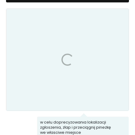
Ekointerwencja
Komunikacja
Woda
Porządek
i kanalizacja
i Bezpieczeństwo
Uszkodzona
Śmieci
infrastruktura
w celu doprecyzowania lokalizacji
zgłoszenia, złap i przeciągnij pinezkę
we własciwe miejsce