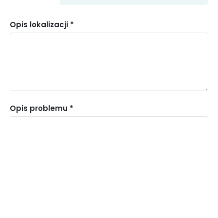
Pomoc
Instytucja
Opis lokalizacji *
Społeczna
Kultury
Policja
Opis problemu *