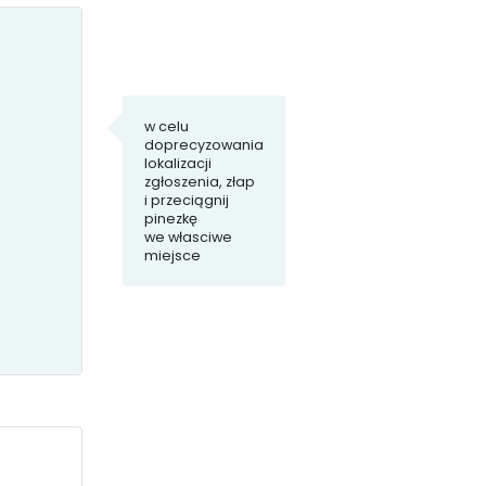
Uszkodzona
w celu
infrastruktura
doprecyzowania
lokalizacji
zgłoszenia, złap
i przeciągnij
pinezkę
we własciwe
miejsce