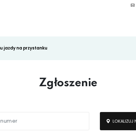
du jazdy na przystanku
Zgłoszenie
Drogi i chodniki
Ekointerwencja
LOKALIZUJ 