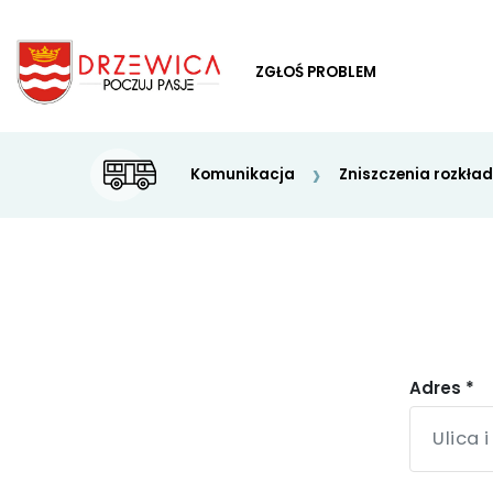
ZGŁOŚ PROBLEM
ZGŁOŚ PROBLEM
Komunikacja
Zniszczenia rozkła
Adres *
Oświata